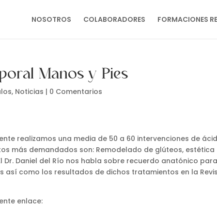
NOSOTROS
COLABORADORES
FORMACIONES R
poral Manos y Pies
ulos
,
Noticias
|
0 Comentarios
mente realizamos una media de 50 a 60 intervenciones de áci
entos más demandados son: Remodelado de glúteos, estética
El Dr. Daniel del Río nos habla sobre recuerdo anatónico para
s así como los resultados de dichos tratamientos en la Revi
iente enlace: